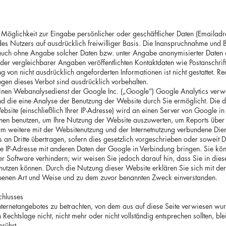
 Möglichkeit zur Eingabe persönlicher oder geschäftlicher Daten (Emailadr
 des Nutzers auf ausdrücklich freiwilliger Basis. Die Inanspruchnahme und 
auch ohne Angabe solcher Daten bzw. unter Angabe anonymisierter Daten o
r vergleichbarer Angaben veröffentlichten Kontaktdaten wie Postanschrif
 von nicht ausdrücklich angeforderten Informationen ist nicht gestattet. Re
en dieses Verbot sind ausdrücklich vorbehalten.
einen Webanalysedienst der Google Inc. („Google“) Google Analytics verwe
d die eine Analyse der Benutzung der Website durch Sie ermöglicht. Die 
ebsite (einschließlich Ihrer IP-Adresse) wird an einen Server von Google 
nen benutzen, um Ihre Nutzung der Website auszuwerten, um Reports über d
 weitere mit der Websitenutzung und der Internetnutzung verbundene Dien
 an Dritte übertragen, sofern dies gesetzlich vorgeschrieben oder soweit D
re IP-Adresse mit anderen Daten der Google in Verbindung bringen. Sie kön
er Software verhindern; wir weisen Sie jedoch darauf hin, dass Sie in dies
 nutzen können. Durch die Nutzung dieser Website erklären Sie sich mit de
ebenen Art und Weise und zu dem zuvor benannten Zweck einverstanden.
chlusses
 Internetangebotes zu betrachten, von dem aus auf diese Seite verwiesen wur
Rechtslage nicht, nicht mehr oder nicht vollständig entsprechen sollten, bl
erührt.