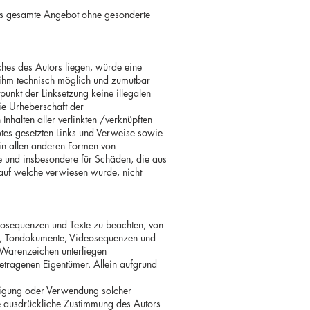
 das gesamte Angebot ohne gesonderte
ches des Autors liegen, würde eine
es ihm technisch möglich und zumutbar
punkt der Linksetzung keine illegalen
die Urheberschaft der
 Inhalten aller verlinkten /verknüpften
botes gesetzten Links und Verweise sowie
 in allen anderen Formen von
lte und insbesondere für Schäden, die aus
 auf welche verwiesen wurde, nicht
deosequenzen und Texte zu beachten, von
ken, Tondokumente, Videosequenzen und
d Warenzeichen unterliegen
etragenen Eigentümer. Allein aufgrund
fältigung oder Verwendung solcher
e ausdrückliche Zustimmung des Autors