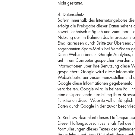
nicht gestattet.
4. Datenschutz
Sofern innerhalb des Internetangebotes die
erfolgt die Preisgabe dieser Daten seitens
soweit technisch möglich und zumutbar – 
Nutzung der im Rahmen des Impressums ode
Emailadressen durch Dritte zur Übersendung
sogenannten Spam-Mails bei Verstössen geg
Diese Website benutzt Google Analytics, 
auf Ihrem Computer gespeichert werden un
Informationen über Ihre Benutzung diese W
gespeichert. Google wird diese Informatio
Websitebetreiber zusammenzustellen und um
Google diese Informationen gegebenenfalls
verarbeiten. Google wird in keinem Fall Ih
eine entsprechende Einstellung Ihrer Brows
Funktionen dieser Website voll umfänglich
Daten durch Google in der zuvor beschri
5. Rechtswirksamkeit dieses Haftungsauss
Dieser Haftungsausschluss ist als Teil des
Formulierungen dieses Textes der geltenden 
ihrem Inhalt und ihrer Gültigkeit davon unb