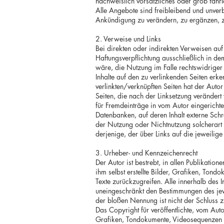
nachweislich vorsätzliches oder grob fahrl
Alle Angebote sind freibleibend und unverb
Ankündigung zu verändern, zu ergänzen, zu 
2. Verweise und Links
Bei direkten oder indirekten Verweisen au
Haftungsverpflichtung ausschließlich in de
wäre, die Nutzung im Falle rechtswidriger I
Inhalte auf den zu verlinkenden Seiten erk
verlinkten/verknüpften Seiten hat der Autor 
Seiten, die nach der Linksetzung verändert 
für Fremdeinträge in vom Autor eingerichte
Datenbanken, auf deren Inhalt externe Schre
der Nutzung oder Nichtnutzung solcherart d
derjenige, der über Links auf die jeweilige 
3. Urheber- und Kennzeichenrecht
Der Autor ist bestrebt, in allen Publikati
ihm selbst erstellte Bilder, Grafiken, To
Texte zurückzugreifen. Alle innerhalb des
uneingeschränkt den Bestimmungen des jewe
der bloßen Nennung ist nicht der Schluss z
Das Copyright für veröffentlichte, vom Auto
Grafiken, Tondokumente, Videosequenzen u