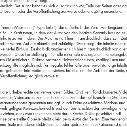
ässiges Verschulden vorliegt.
indlich. Der Autor behält es sich ausdrücklich vor, Teile der Seiten oder
löschen oder die Veröffentlichung zeitweise oder endgültig einzustellen.
f fremde Webseiten (”Hyperlinks”), die außerhalb des Verantwortungsberei
m Fall in Kraft treten, in dem der Autor von den Inhalten Kenntnis hat und 
nhalte zu verhindern. Der Autor erklärt hiermit ausdrücklich, dass zum Zeit
ennbar waren. Auf die aktuelle und zukünftige Gestaltung, die Inhalte oder 
keinerlei Einfluss. Deshalb distanziert er sich hiermit ausdrücklich von allen
wurden. Diese Feststellung gilt für alle innerhalb des eigenen Internetange
ten Gästebüchern, Diskussionsforen, Linkverzeichnissen, Mailinglisten und
ibzugriffe möglich sind. Für illegale, fehlerhafte oder unvollständige Inha
argebotener Informationen entstehen, haftet allein der Anbieter der Seite,
Veröffentlichung lediglich verweist.
onen die Urheberrechte der verwendeten Bilder, Grafiken, Tondokumente, Vi
ndokumente, Videosequenzen und Texte zu nutzen oder auf lizenzfreie Grafi
 Internetangebotes genannten und ggf. durch Dritte geschützten Marken- un
ils gültigen Kennzeichenrechts und den Besitzrechten der jeweiligen eing
u ziehen, dass Markenzeichen nicht durch Rechte Dritter geschützt sind!
r selbst erstellte Objekte bleibt allein beim Autor der Seiten. Eine Verviel
nd Texte in anderen elektronischen oder gedruckten Publikationen ist ohn